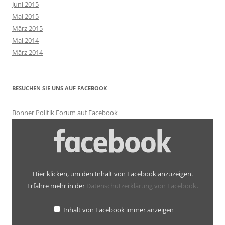
Juni 2015
Mai 2015
März 2015
Mai 2014
März 2014
BESUCHEN SIE UNS AUF FACEBOOK
Bonner Politik Forum auf Facebook
Inhalt
von
Facebook
anzeigen
Hier klicken, um den Inhalt von Facebook anzuzeigen.
Erfahre mehr in der
Datenschutzerklärung von Facebook
.
Inhalt von Facebook immer anzeigen