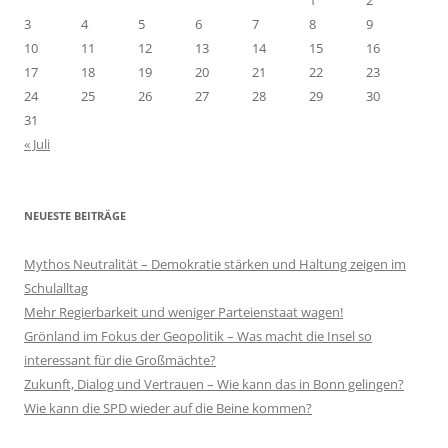
1
2
3
4
5
6
7
8
9
10
11
12
13
14
15
16
17
18
19
20
21
22
23
24
25
26
27
28
29
30
31
« Juli
NEUESTE BEITRÄGE
Mythos Neutralität – Demokratie stärken und Haltung zeigen im
Schulalltag
Mehr Regierbarkeit und weniger Parteienstaat wagen!
Grönland im Fokus der Geopolitik – Was macht die Insel so
interessant für die Großmächte?
Zukunft, Dialog und Vertrauen – Wie kann das in Bonn gelingen?
Wie kann die SPD wieder auf die Beine kommen?