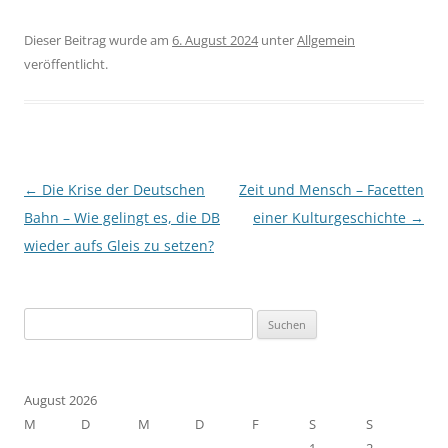
Dieser Beitrag wurde am
6. August 2024
unter
Allgemein
veröffentlicht.
Beitragsnavigation
←
Die Krise der Deutschen
Zeit und Mensch – Facetten
Bahn – Wie gelingt es, die DB
einer Kulturgeschichte
→
wieder aufs Gleis zu setzen?
Suchen
nach:
August 2026
M
D
M
D
F
S
S