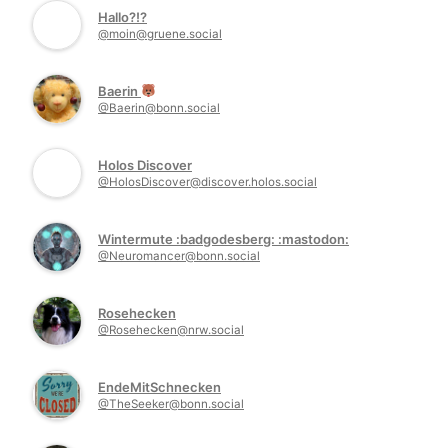
Hallo?!?
@moin@gruene.social
Baerin
@Baerin@bonn.social
Holos Discover
@HolosDiscover@discover.holos.social
Wintermute :badgodesberg: :mastodon:
@Neuromancer@bonn.social
Rosehecken
@Rosehecken@nrw.social
EndeMitSchnecken
@TheSeeker@bonn.social