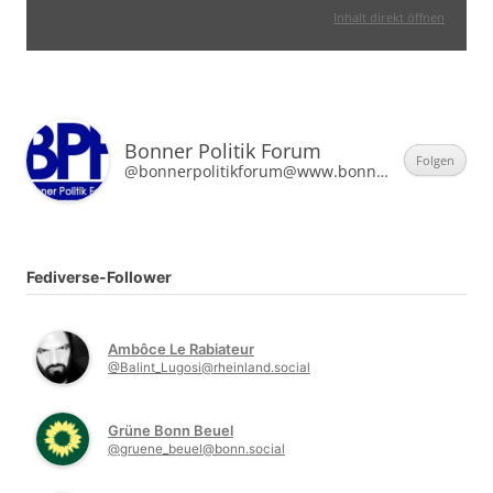
Inhalt direkt öffnen
Bonner Politik Forum
Folgen
@bonnerpolitikforum@www.bonner-politik-forum.de
Fediverse-Follower
Ambôce Le Rabiateur
@Balint_Lugosi@rheinland.social
Grüne Bonn Beuel
@gruene_beuel@bonn.social