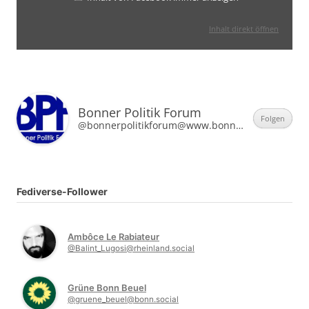
Inhalt direkt öffnen
Bonner Politik Forum
Folgen
@bonnerpolitikforum@www.bonner-politik-forum.de
Fediverse-Follower
Ambôce Le Rabiateur
@Balint_Lugosi@rheinland.social
Grüne Bonn Beuel
@gruene_beuel@bonn.social