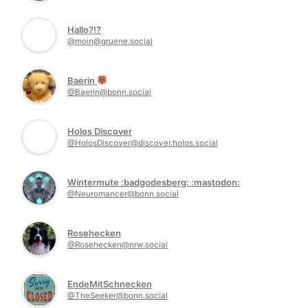
Hallo?!?
@moin@gruene.social
Baerin
@Baerin@bonn.social
Holos Discover
@HolosDiscover@discover.holos.social
Wintermute :badgodesberg: :mastodon:
@Neuromancer@bonn.social
Rosehecken
@Rosehecken@nrw.social
EndeMitSchnecken
@TheSeeker@bonn.social