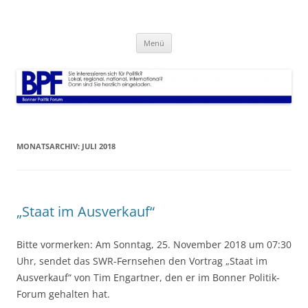
Zum
Inhalt
Bonner Politik Forum
springen
Veranstaltungen Infos und alles rund um Politik
Menü
MONATSARCHIV:
JULI 2018
„Staat im Ausverkauf“
Bitte vormerken: Am Sonntag, 25. November 2018 um 07:30
Uhr, sendet das SWR-Fernsehen den Vortrag „Staat im
Ausverkauf“ von Tim Engartner, den er im Bonner Politik-
Forum gehalten hat.