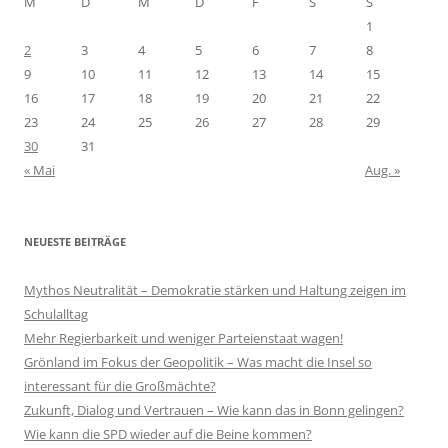
M
D
M
D
F
S
S
1
2
3
4
5
6
7
8
9
10
11
12
13
14
15
16
17
18
19
20
21
22
23
24
25
26
27
28
29
30
31
« Mai
Aug. »
NEUESTE BEITRÄGE
Mythos Neutralität – Demokratie stärken und Haltung zeigen im
Schulalltag
Mehr Regierbarkeit und weniger Parteienstaat wagen!
Grönland im Fokus der Geopolitik – Was macht die Insel so
interessant für die Großmächte?
Zukunft, Dialog und Vertrauen – Wie kann das in Bonn gelingen?
Wie kann die SPD wieder auf die Beine kommen?