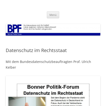
Zum
Inhalt
Bonner Politik Forum
springen
Veranstaltungen Infos und alles rund um Politik
Menü
Datenschutz im Rechtsstaat
Mit dem Bundesdatenschutzbeauftragten Prof. Ulrich
Kelber