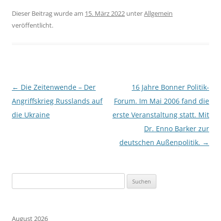
Dieser Beitrag wurde am
15. März 2022
unter
Allgemein
veröffentlicht.
Beitragsnavigation
←
Die Zeitenwende – Der
16 Jahre Bonner Politik-
Angriffskrieg Russlands auf
Forum. Im Mai 2006 fand die
die Ukraine
erste Veranstaltung statt. Mit
Dr. Enno Barker zur
deutschen Außenpolitik.
→
Suchen
nach:
August 2026