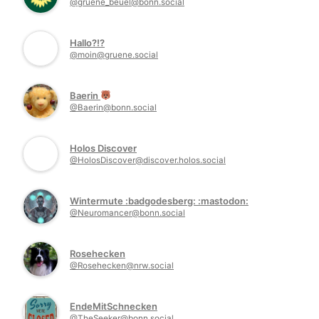
@gruene_beuel@bonn.social
Hallo?!?
@moin@gruene.social
Baerin
@Baerin@bonn.social
Holos Discover
@HolosDiscover@discover.holos.social
Wintermute :badgodesberg: :mastodon:
@Neuromancer@bonn.social
Rosehecken
@Rosehecken@nrw.social
EndeMitSchnecken
@TheSeeker@bonn.social