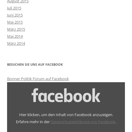
August 2015
Juli 2015
Juni 2015
Mai 2015
März 2015
Mai 2014
März 2014
BESUCHEN SIE UNS AUF FACEBOOK
Bonner Politik Forum auf Facebook
Inhalt
von
Facebook
anzeigen
Hier klicken, um den Inhalt von Facebook anzuzeigen.
Erfahre mehr in der
Datenschutzerklärung von Facebook
.