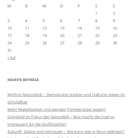
M
D
M
D
F
S
S
1
2
3
4
5
6
7
8
9
10
11
12
13
14
15
16
17
18
19
20
21
22
23
24
25
26
27
28
29
30
31
« Juli
NEUESTE BEITRÄGE
Mythos Neutralität – Demokratie stärken und Haltung zeigen im
Schulalltag
Mehr Regierbarkeit und weniger Parteienstaat wagen!
Grönland im Fokus der Geopolitik – Was macht die Insel so
interessant für die Großmächte?
Zukunft, Dialog und Vertrauen – Wie kann das in Bonn gelingen?