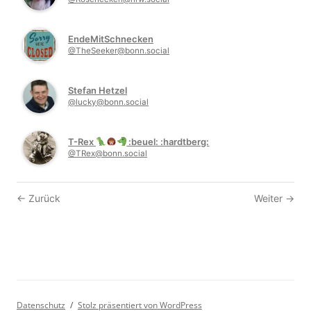
EndeMitSchnecken
@TheSeeker@bonn.social
Stefan Hetzel
@lucky@bonn.social
T-Rex
:beuel: :hardtberg:
@TRex@bonn.social
Follower-
Zurück
Weiter
Navigation
Datenschutz
Stolz präsentiert von WordPress