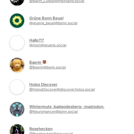
@Balint_Lugosi@rheinland.social
Grüne Bonn Beuel
@gruene_beuel@bonn.social
Hallo?!?
@moin@gruene.social
Baerin
@Baerin@bonn.social
Holos Discover
@HolosDiscover@discover.holos.social
Wintermute :badgodesberg: :mastodon:
@Neuromancer@bonn.social
Rosehecken
@Rosehecken@nrw.social