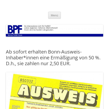
Zum
Inhalt
Bonner Politik Forum
springen
Veranstaltungen Infos und alles rund um Politik
Menü
Ab sofort erhalten Bonn-Ausweis-
Inhaber*innen eine Ermäßigung von 50 %.
D.h., sie zahlen nur 2,50 EUR.