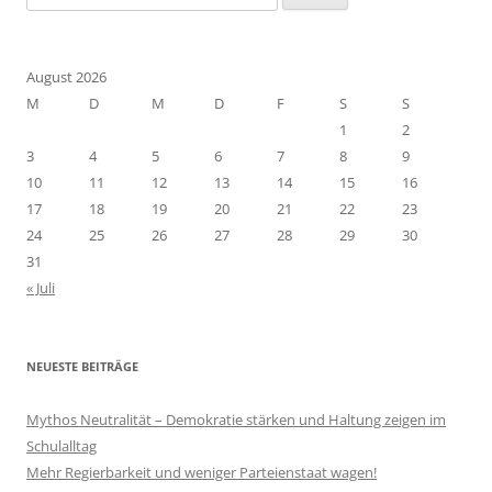
nach:
August 2026
M
D
M
D
F
S
S
1
2
3
4
5
6
7
8
9
10
11
12
13
14
15
16
17
18
19
20
21
22
23
24
25
26
27
28
29
30
31
« Juli
NEUESTE BEITRÄGE
Mythos Neutralität – Demokratie stärken und Haltung zeigen im
Schulalltag
Mehr Regierbarkeit und weniger Parteienstaat wagen!