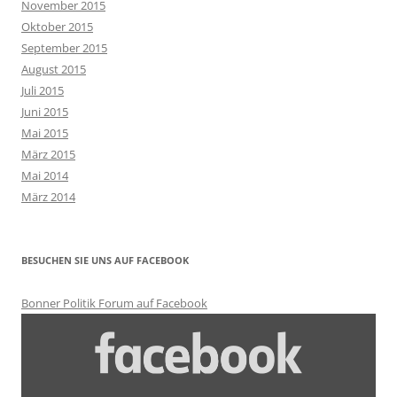
November 2015
Oktober 2015
September 2015
August 2015
Juli 2015
Juni 2015
Mai 2015
März 2015
Mai 2014
März 2014
BESUCHEN SIE UNS AUF FACEBOOK
Bonner Politik Forum auf Facebook
Inhalt
von
Facebook
anzeigen