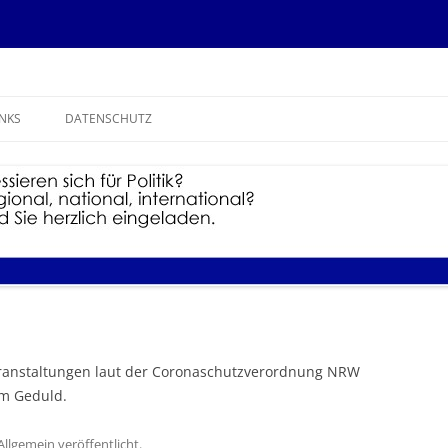
litik
um
INKS
DATENSCHUTZ
Veranstaltungen laut der Coronaschutzverordnung NRW
um Geduld.
Allgemein
veröffentlicht.