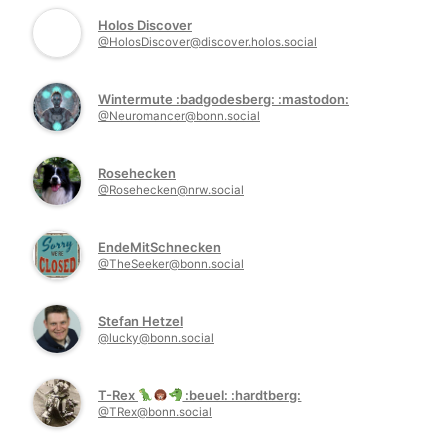
Holos Discover
@HolosDiscover@discover.holos.social
Wintermute :badgodesberg: :mastodon:
@Neuromancer@bonn.social
Rosehecken
@Rosehecken@nrw.social
EndeMitSchnecken
@TheSeeker@bonn.social
Stefan Hetzel
@lucky@bonn.social
T-Rex
:beuel: :hardtberg:
@TRex@bonn.social