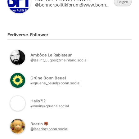
Folgen
@bonnerpolitikforum@www.bonner-politik-forum.de
Fediverse-Follower
Ambôce Le Rabiateur
@Balint_Lugosi@rheinland.social
Grüne Bonn Beuel
@gruene_beuel@bonn.social
Hallo?!?
@moin@gruene.social
Baerin
@Baerin@bonn.social